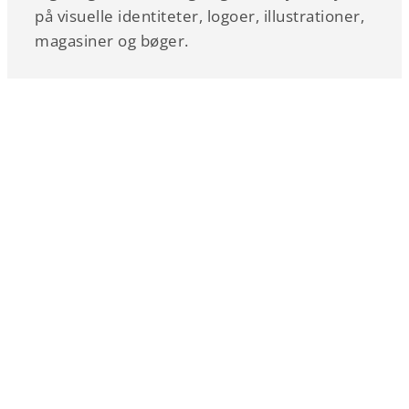
på visuelle identiteter, logoer, illustrationer,
magasiner og bøger.
kreativlinie.dk
Rungstedvej 20
DK-8000 Aarhus C.
Tel. +45 2622 1959
gh@kreativlinie.dk